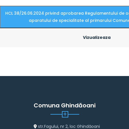
HCL 38/26.06.2024 privind aprobarea Regulamentului de or
aparatului de specialitate al primarului Comu
Vizualizeaza
Comuna Ghindăoani
str.Fagului, nr 2, loc Ghindăoani