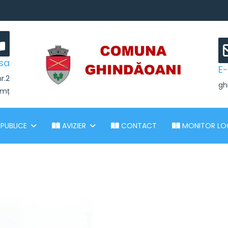
sa
E-
nr.2
gh
amț
 PUBLICE
AVIZIER
CONTACT
MONITOR LO