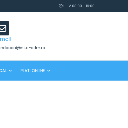
L - V 08:00 - 16:00
mail
indaoani@nt.e-adm.ro
CAL
PLATI ONLINE