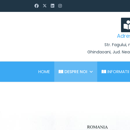
Adre
Str. Fagului, 
Ghindaoani, Jud. Ne
HOME
DESPRE NOI
INFORMATII