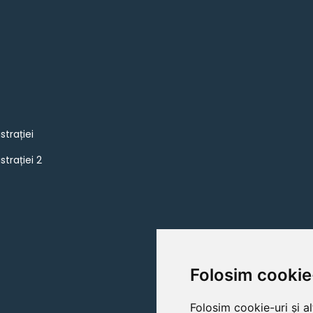
strației
strației 2
Folosim cookie
Folosim cookie-uri și a